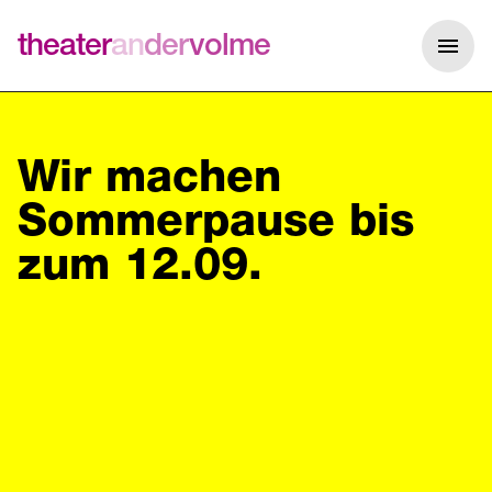
theater
an
der
volme
Me
Wir machen
Sommerpause bis
zum 12.09.