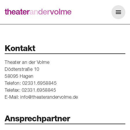
theater
an
der
volme
Me
Kontakt
Theater an der Volme
Dödterstraße 10
58095 Hagen
Telefon: 02331.6958845
Telefax: 02331.6958845
E-Mail: info@theaterandervolme.de
Ansprechpartner