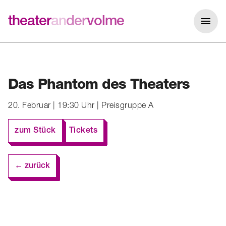
theater
an
der
volme
Me
Das Phantom des Theaters
20. Februar | 19:30 Uhr | Preisgruppe A
zum Stück
Tickets
← zurück