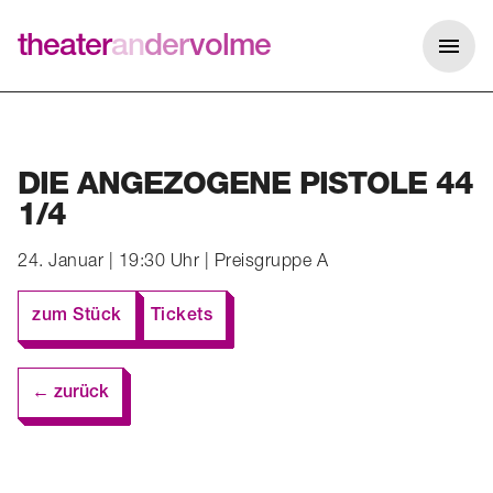
theater
an
der
volme
Me
DIE ANGEZOGENE PISTOLE 44
1/4
24. Januar | 19:30 Uhr | Preisgruppe A
zum Stück
Tickets
← zurück