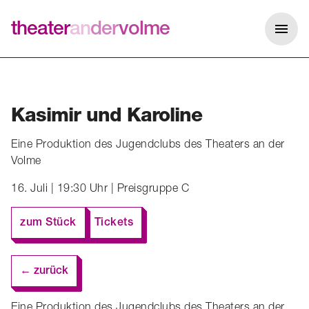
theater
an
der
volme
Me
Kasimir und Karoline
Eine Produktion des Jugendclubs des Theaters an der
Volme
16. Juli | 19:30 Uhr | Preisgruppe C
zum Stück
Tickets
← zurück
Eine Produktion des Jugendclubs des Theaters an der