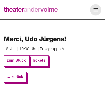
theater
an
der
volme
Me
Merci, Udo Jürgens!
18. Juli | 19:30 Uhr | Preisgruppe A
zum Stück
Tickets
← zurück