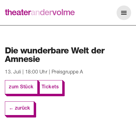
theater
an
der
volme
Me
Die wunderbare Welt der
Amnesie
13. Juli | 18:00 Uhr | Preisgruppe A
zum Stück
Tickets
← zurück